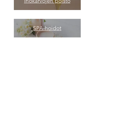
Ihokarvojen poisto
SPA-hoidot
Kauneuspaketit
Rusketus
Esteettiset hoidot