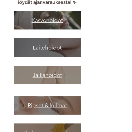
löydät ajanvarauksesta! ✨
Kasvohoidot
Laitehoidot
Jalkahoidot
Ripset & kulmat